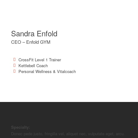
Sandra Enfold
CEO – Enfold GYM
CrossFit Level 1 Trainer
Kettlebell Coach
Personal Wellness & Vitalcoach
Specialty:
Donec pede justo, fringilla vel, aliquet nec, vulputate eget, arcu.