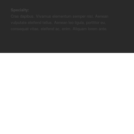
Specialty:
Cras dapibus. Vivamus elementum semper nisi. Aenean
vulputate eleifend tellus. Aenean leo ligula, porttitor eu,
consequat vitae, eleifend ac, enim. Aliquam lorem ante.