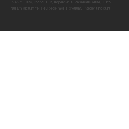
In enim justo, rhoncus ut, imperdiet a, venenatis vitae, justo.
Nullam dictum felis eu pede mollis pretium. Integer tincidunt.